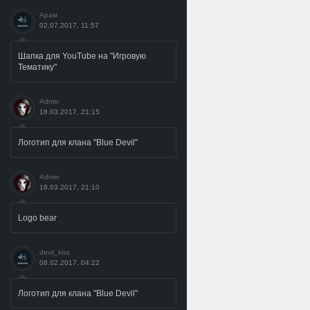
Арам
02.07.2017, 11:57
Шапка для YouTube на "Игровую
Тематику"
Admin
18.03.2017, 21:15
Логотип для клана "Blue Devil"
Admin
18.03.2017, 21:10
Logo bear
devil_kiss
08.02.2017, 04:22
Логотип для клана "Blue Devil"