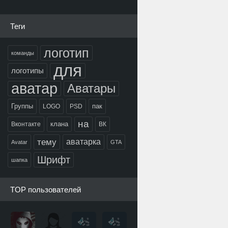
Теги
логотип
команды
для
логотипы
аватар
Аватары
Группы
пак
LOGO
PSD
на
клана
Вконтакте
ВК
тему
аватарка
Avatar
GTA
Шрифт
шапка
TOP пользователей