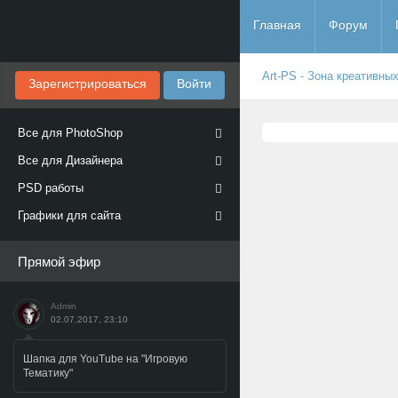
Главная
Форум
Art-PS - Зона креативны
Зарегистрироваться
Войти
Все для PhotoShop
Все для Дизайнера
PSD работы
Графики для сайта
Прямой эфир
Admin
02.07.2017, 23:10
Шапка для YouTube на "Игровую
Тематику"