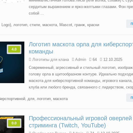
минималистичная голова лисы (или волка, собаки) с сур
сердитым выражением и ярко-желтыми глазами. Фон пр
собой ...
П
,
Logo)
,
логотип
,
стиле
,
маскота
,
Mascot
,
гранж
,
краски
Логотип маскота орла для киберспор
4.0
команды
Логотипы для клана
Admin
64
12.10.2025
Современный, агрессивный и стильный логотип, изобра
голову орла в щитообразном контуре. Идеально подходи
маскота для киберспортивной команды, игрового канала,
клуба или любого бренда, связанного с лидерством, скор
П
берспортивной
,
для
,
логотип
,
маскота
Профессиональный игровой оверлей
0.0
стриминга (Twitch, YouTube)