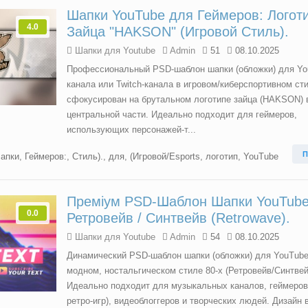
Шапки YouTube для Геймеров: Логот
4.0
Зайца "HAKSON" (Игровой Стиль).
Шапки для Youtube
Admin
51
08.10.2025
Профессиональный PSD-шаблон шапки (обложки) для Yo
канала или Twitch-канала в игровом/киберспортивном ст
сфокусирован на брутальном логотипе зайца (HAKSON) 
центральной части. Идеально подходит для геймеров,
использующих персонажей-т...
П
апки
,
Геймеров:
,
Стиль).
,
для
,
(Игровой/Esports
,
логотип
,
YouTube
Преміум PSD-Шаблон Шапки YouTube
0.0
Ретровейв / Синтвейв (Retrowave).
Шапки для Youtube
Admin
54
08.10.2025
Динамический PSD-шаблон шапки (обложки) для YouTube
модном, ностальгическом стиле 80-х (Ретровейв/Синтвей
Идеально подходит для музыкальных каналов, геймеров
ретро-игр), видеоблоггеров и творческих людей. Дизайн 