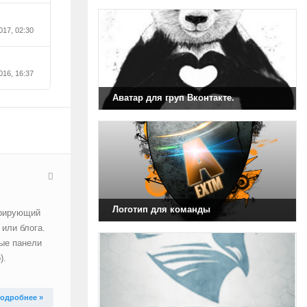
017, 02:30
016, 16:37
Аватар для груп Вконтакте.
Логотип для команды
трирующий
или блога.
вые панели
).
одробнее »