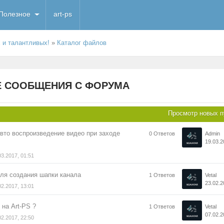
Полезное
art-ps
х и талантливых!
»
Каталог файлов
 СООБЩЕНИЯ С ФОРУМА
Просмотр новых п
вто воспроизведение видео при заходе
0 Ответов
Admin
19.03.2
03.2017, 01:51
ля создания шапки канала
1 Ответов
Vetal
23.02.2
02.2017, 13:01
 на Art-PS ?
1 Ответов
Vetal
07.02.2
02.2017, 22:50