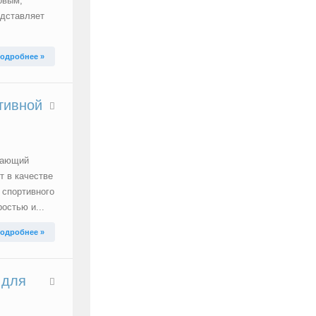
овым,
едставляет
одробнее »
тивной
жающий
т в качестве
 спортивного
остью и...
одробнее »
 для