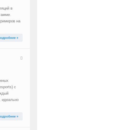
ляций в
гамме.
тримеров на
одробнее »
анных
sports) с
аждый
, идеально
одробнее »