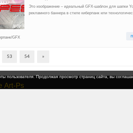
Это изображение – идеальный GFX-шаблон для шапки Y
рекламного баннера в стиле киберпанк или технологичес
П
ерпанк/GFX
53
54
»
оты пользователя. Продолжая просмотр страниц сайта, вы соглаша
 Art-Ps
ытый каталог графических ресурсов для геймеров и стримеров. Мы по
ам создавать уникальный стиль без лишних затрат.
и:
Логотипы, аватары и баннеры со всеми слоями.
стримов:
Оверлеи для Twitch и YouTube.
ивай, меняй текст в Photoshop и готово!