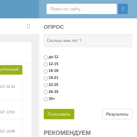
ОПРОС
Сколько вам лет ?
до 12
12-15
убликаций
16-18
19-21
22-25
017, 01:51
26-35
35+
017, 13:01
Голосовать
Результаты
РЕКОМЕНДУЕМ
017, 22:50