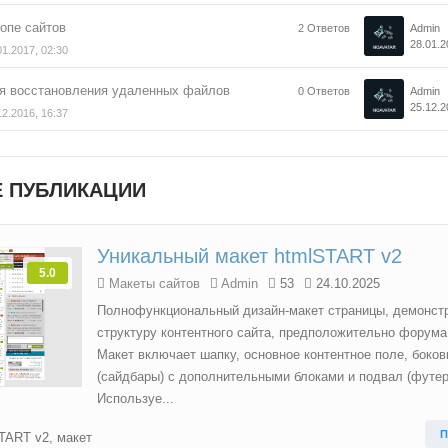
топе сайтов
2 Ответов
Admin
28.01.2
01.2017, 02:30
ля восстановления удаленных файлов
0 Ответов
Admin
25.12.2
12.2016, 16:37
 ПУБЛИКАЦИИ
Уникальный макет htmlSTART v2
5.0
Макеты сайтов
Admin
53
24.10.2025
Полнофункциональный дизайн-макет страницы, демонс
структуру контентного сайта, предположительно форума 
Макет включает шапку, основное контентное поле, боко
(сайдбары) с дополнительными блоками и подвал (футер
Используе...
П
TART v2
,
макет