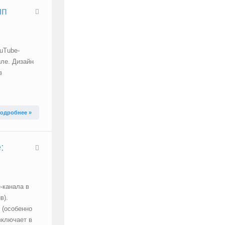
ип
uTube-
иле. Дизайн
в
одробнее »
:
-канала в
в).
 (особенно
включает в