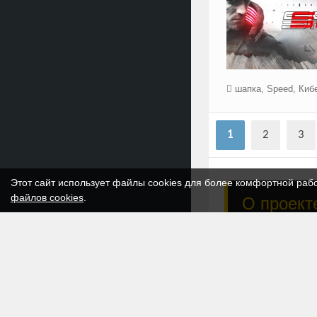
шапка
,
Speed
,
Киб
1
2
3
Этот сайт использует файлы cookies для более комфортной раб
файлов cookies
.
О проекте
Art-Ps
— это откр
игрокам и команд
✅
PSD-исходник
✅
Оформление 
✅
Простота:
Скач