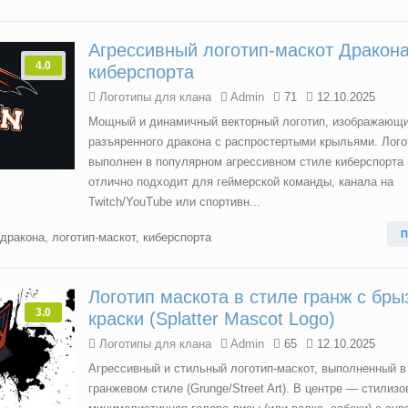
Агрессивный логотип-маскот Дракон
4.0
киберспорта
Логотипы для клана
Admin
71
12.10.2025
Мощный и динамичный векторный логотип, изображающ
разъяренного дракона с распростертыми крыльями. Лого
выполнен в популярном агрессивном стиле киберспорта (
отлично подходит для геймерской команды, канала на
Twitch/YouTube или спортивн...
П
дракона
,
логотип-маскот
,
киберспорта
Логотип маскота в стиле гранж с бры
3.0
краски (Splatter Mascot Logo)
Логотипы для клана
Admin
65
12.10.2025
Агрессивный и стильный логотип-маскот, выполненный в
гранжевом стиле (Grunge/Street Art). В центре — стилизо