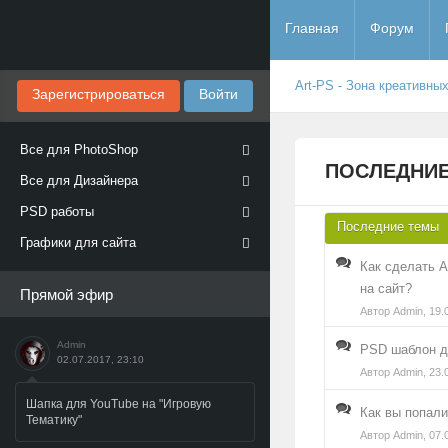
Главная
Форум
Art-PS - Зона креативны
Зарегистрироваться
Войти
Все для PhotoShop
ПОСЛЕДНИЕ
Все для Дизайнера
PSD работы
Последние темы
Графики для сайта
Как сделать А
на сайт?
Прямой эфир
Автор
Admin
, 19.
Admin
PSD шаблон д
02.07.2017, 23:10
Автор
Admin
, 23.
Шапка для YouTube на "Игровую
Как вы попали
Тематику"
Автор
Admin
, 07.