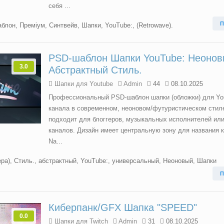
себя ...
П
аблон
,
Преміум
,
Синтвейв
,
Шапки
,
YouTube:
,
(Retrowave).
PSD-шаблон Шапки YouTube: Неоно
3.0
Абстрактный Стиль.
Шапки для Youtube
Admin
44
08.10.2025
Профессиональный PSD-шаблон шапки (обложки) для Yo
канала в современном, неоновом/футуристическом стил
подходит для блоггеров, музыкальных исполнителей ил
каналов. Дизайн имеет центральную зону для названия к
Na...
ера)
,
Стиль.
,
абстрактный
,
YouTube:
,
универсальный
,
Неоновый
,
Шапки
П
Киберпанк/GFX Шапка "SPEED"
0.0
Шапки для Twitch
Admin
31
08.10.2025