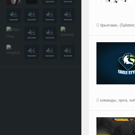
брызгами
,
(Splatter
команды
,
орла
,
ки