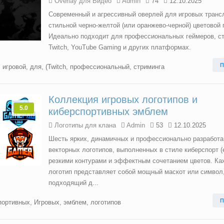
Overlay для Видео
Admin
74
12.10.2025
Современный и агрессивный оверлей для игровых транс
стильной черно-желтой (или оранжево-черной) цветовой 
Идеально подходит для профессиональных геймеров, с
Twitch, YouTube Gaming и других платформах.
П
,
игровой
,
для
,
(Twitch
,
профессиональный
,
стриминга
Коллекция игровых логотипов и
5.0
киберспортивных эмблем
Логотипы для клана
Admin
53
12.10.2025
Шесть ярких, динамичных и профессионально разработ
векторных логотипов, выполненных в стиле киберспорт (e
резкими контурами и эффектным сочетанием цветов. К
логотип представляет собой мощный маскот или символ
подходящий д...
П
портивных
,
Игровых
,
эмблем
,
логотипов