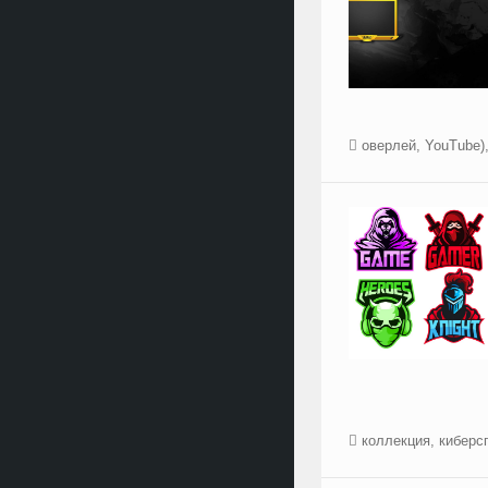
оверлей
,
YouTube)
коллекция
,
киберс