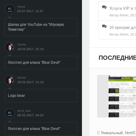
Арам
Услуга VIP в 
02.07.2017, 11:57
Автор
Admin
, 28.
Шапка для YouTube на "Игровую
10 програм д
Тематику"
Автор
Admin
, 25.
Admin
18.03.2017, 21:15
ПОСЛЕДНИЕ
Логотип для клана "Blue Devil"
Admin
18.03.2017, 21:10
Logo bear
devil_kiss
08.02.2017, 04:22
Логотип для клана "Blue Devil"
Уникальный
,
htmlS