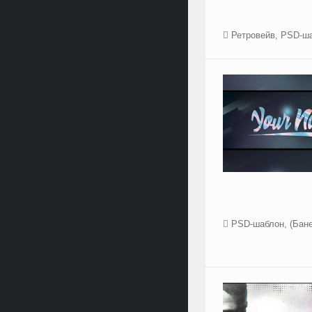
Ретровейв
,
PSD-ш
PSD-шаблон
,
(Бан