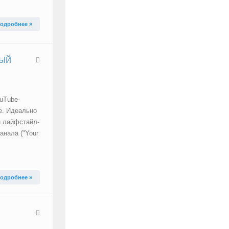
одробнее »
вый
uTube-
е. Идеально
и лайфстайл-
анала ("Your
одробнее »