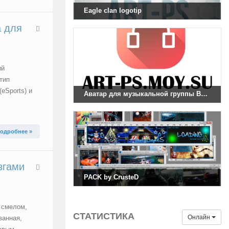
Eagle clan logotip
а для
ий
тип
eSports) и
Аватар для музыкальной группы Вконтакте
одробнее »
згами
PACK by CrusteD
 смелом,
СТАТИСТИКА
Онлайн
ванная,