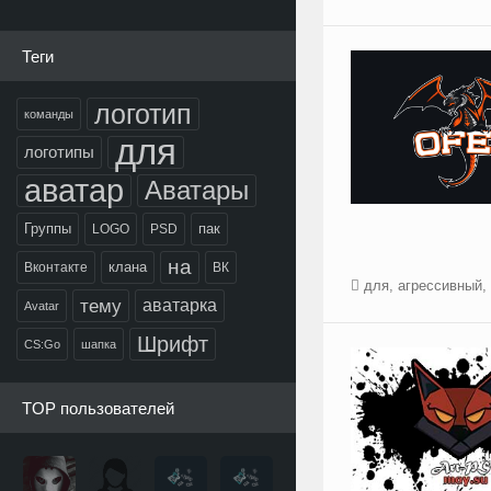
Теги
логотип
команды
для
логотипы
аватар
Аватары
Группы
пак
LOGO
PSD
на
клана
Вконтакте
ВК
для
,
агрессивный
,
тему
аватарка
Avatar
Шрифт
CS:Go
шапка
TOP пользователей