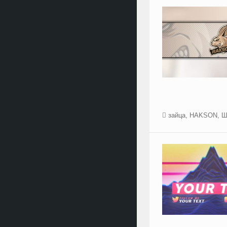
зайца
,
HAKSON
,
Ш