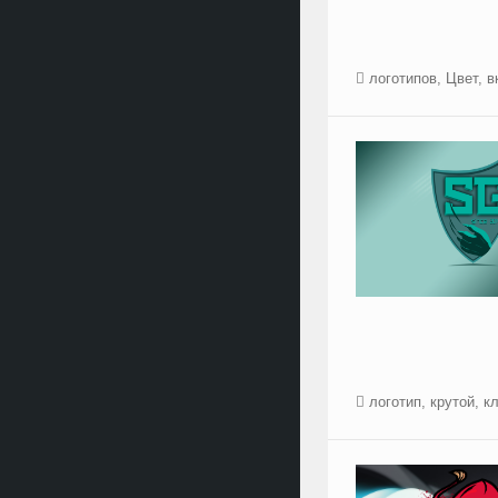
логотипов
,
Цвет
,
в
логотип
,
крутой
,
к