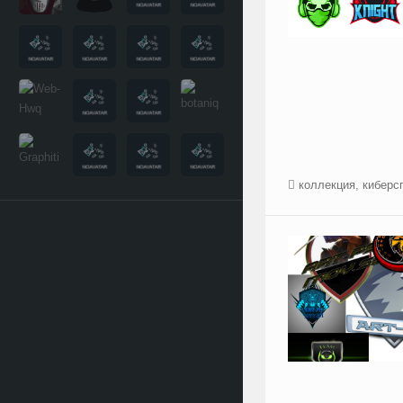
коллекция
,
киберс