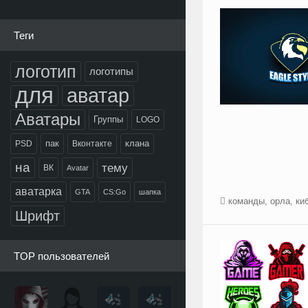
Теги
логотип
логотипы
для
аватар
Аватары
Группы
LOGO
пак
клана
PSD
Вконтакте
на
тему
ВК
Avatar
аватарка
GTA
CS:Go
шапка
команды
,
орла
,
ки
Шрифт
TOP пользователей