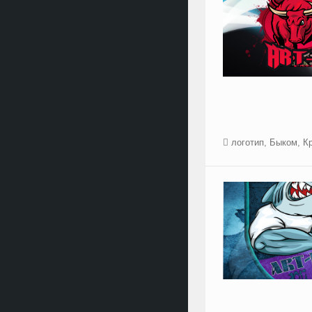
логотип
,
Быком
,
К