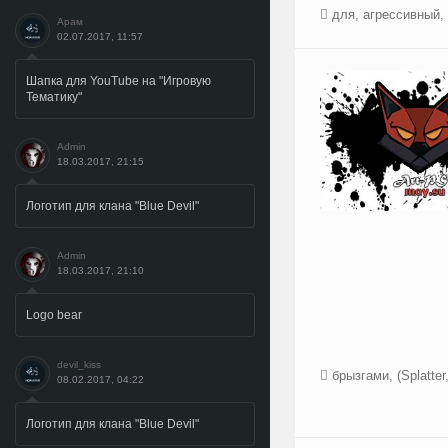
для
,
агрессивный
,
Арам
02.07.2017, 11:57
Шапка для YouTube на "Игровую
Тематику"
Admin
18.03.2017, 21:15
Логотип для клана "Blue Devil"
Admin
18.03.2017, 21:10
Logo bear
devil_kiss
брызгами
,
(Splatter
08.02.2017, 04:22
Логотип для клана "Blue Devil"