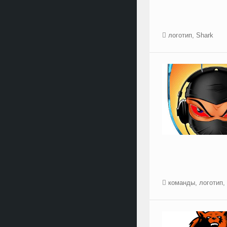
логотип
,
Shark
команды
,
логотип
,