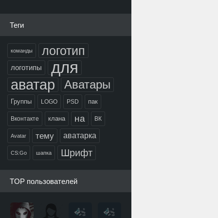
Теги
логотип
команды
для
логотипы
аватар
Аватары
Группы
пак
LOGO
PSD
на
клана
Вконтакте
ВК
тему
аватарка
Avatar
Шрифт
CS:Go
шапка
TOP пользователей