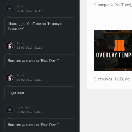
оверлей
,
YouTube)
Арам
02.07.2017, 11:57
Шапка для YouTube на "Игровую
Тематику"
Admin
18.03.2017, 21:15
Логотип для клана "Blue Devil"
Admin
стримов
,
HUD
,
по
,
18.03.2017, 21:10
Logo bear
devil_kiss
08.02.2017, 04:22
Логотип для клана "Blue Devil"