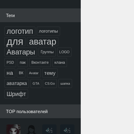
Теги
логотип
логотипы
для
аватар
Аватары
Группы
LOGO
пак
клана
PSD
Вконтакте
на
тему
ВК
Avatar
аватарка
GTA
CS:Go
шапка
Шрифт
TOP пользователей