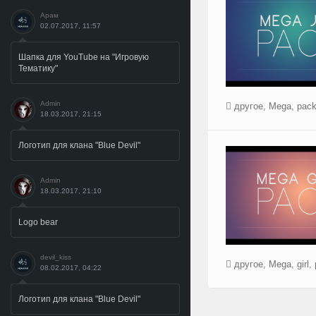
Арам
02.07.2017, 11:57
Шапка для YouTube на "Игровую
Тематику"
Admin
другое
,
Mega
,
pac
18.03.2017, 21:15
Логотип для клана "Blue Devil"
Admin
18.03.2017, 21:10
Logo bear
devil_kiss
другое
,
Mega
,
girl
,
08.02.2017, 04:22
Логотип для клана "Blue Devil"