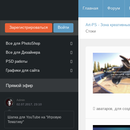
Главная
Форум
Art-PS - Зона креативны
Зарегистрироваться
Войти
Стоки
Все для PhotoShop
Все для Дизайнера
PSD работы
Графики для сайта
Прямой эфир
Admin
02.07.2017, 23:10
аватаров
,
для соз
Шапка для YouTube на "Игровую
Тематику"